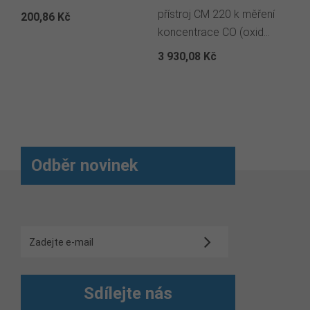
přístroj CM 220 k měření
pří
200,86 Kč
koncentrace CO (oxid...
ryc
3 930,08 Kč
14
Odběr novinek
Sdílejte nás