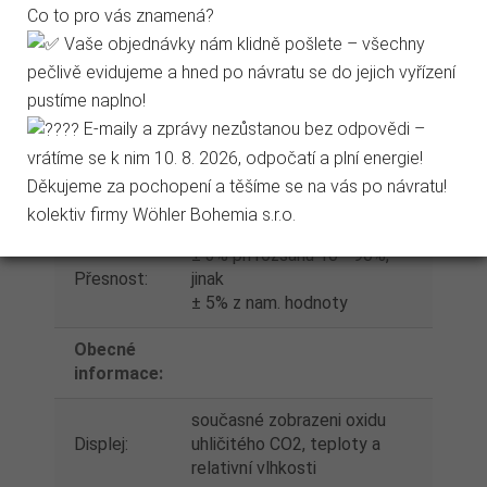
Co to pro vás znamená?
Přesnost:
± 0,6°C (± 0.9°F )
Jen nezbytné
Přijmout vše
Vaše objednávky nám klidně pošlete – všechny
Měření
pečlivě evidujeme a hned po návratu se do jejich vyřízení
Přejít na stránku Podrobně o cookies
vlhkosti:
pustíme naplno!
E-maily a zprávy nezůstanou bez odpovědi –
Rozsah
5 - 95%
vrátíme se k nim 10. 8. 2026, odpočatí a plní energie!
měření:
Děkujeme za pochopení a těšíme se na vás po návratu!
Rozlišení:
0,1%
kolektiv firmy Wöhler Bohemia s.r.o.
± 3% při rozsahu 10 - 90%,
Přesnost:
jinak
± 5% z nam. hodnoty
Obecné
informace:
současné zobrazeni oxidu
Displej:
uhličitého CO2, teploty a
relativní vlhkosti