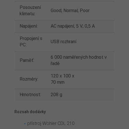
Posouzení
Good; Normal; Poor
klimatu:
Napájení:
AC napájení, 5 V; 0,5 A
Propojení s
USB rozhraní
PC:
6 000 naměřených hodnot v
Paměť:
řadě
120 x 100 x
Rozměry:
70 mm
Hmotnost:
208 g
Rozsah dodávky
přístroj Wöhler CDL 210