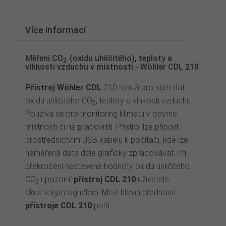
Více informací
Měření CO
(oxidu uhličitého), teploty a
2
vlhkosti vzduchu v místnosti - Wöhler CDL 210
Přístroj Wöhler CDL
210 slouží pro sběr dat
oxidu uhličitého CO
, teploty a vlhkosti vzduchu.
2
Používá se pro monitoring klimatu v obytné
místnosti či na pracovišti. Přístroj lze připojit
prostřednictvím USB kabelu k počítači, kde lze
naměřená data dále graficky zpracovávat. Při
překročení nastavené hodnoty oxidu uhličitého
CO
upozorní
přístroj CDL 210
uživatele
2
akustickým signálem. Mezi hlavní přednosti
přístroje CDL 210
patří: