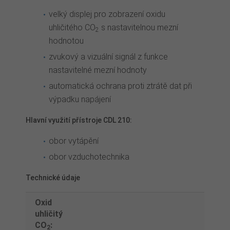
velký displej pro zobrazení oxidu
uhličitého CO
s nastavitelnou mezní
2
hodnotou
zvukový a vizuální signál z funkce
nastavitelné mezní hodnoty
automatická ochrana proti ztrátě dat při
výpadku napájení
Hlavní využití přístroje CDL 210:
obor vytápění
obor vzduchotechnika
Technické údaje
Oxid
uhličitý
CO
:
2