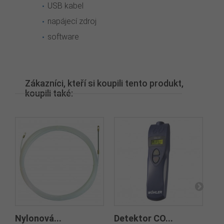
USB kabel
napájecí zdroj
software
Zákazníci, kteří si koupili tento produkt,
koupili také:
Nylonová...
Detektor CO...
Wö