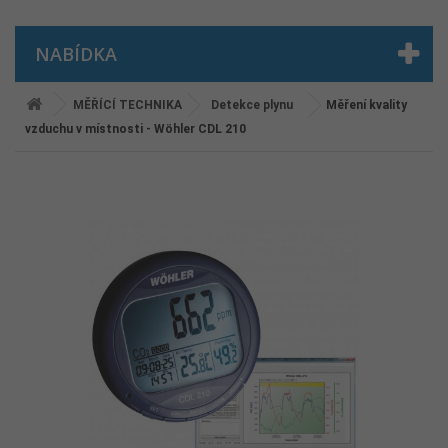
NABÍDKA
MĚŘÍCÍ TECHNIKA
Detekce plynu
Měření kvality
vzduchu v místnosti - Wöhler CDL 210