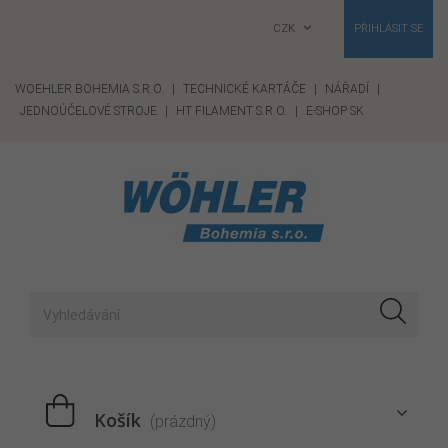
CZK
PŘIHLÁSIT SE
WOEHLER BOHEMIA S.R.O.
|
TECHNICKÉ KARTÁČE
|
NÁŘADÍ
|
JEDNOÚČELOVÉ STROJE
|
HT FILAMENT S.R.O.
|
E-SHOP SK
Košík
(prázdný)