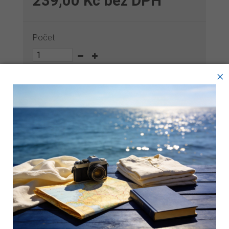
239,00 Kč
bez DPH
Počet
Průměr (rozměry)
×
PŘIDAT DO KOŠÍKU
Tyto webové stránky ukládají v souladu se zákony na vaše
zařízení soubory, obecně nazývané cookies. Používáním
těchto stránek s tím vyjadřujete souhlas.
Zákazníci, kteří si koupili tento produkt,
koupili také:
Technické cookies
Analytické cookies