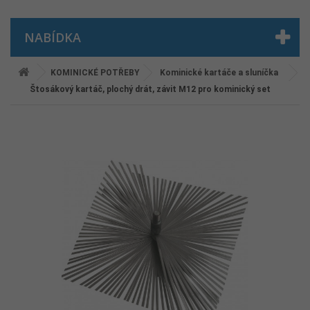
NABÍDKA
KOMINICKÉ POTŘEBY
Kominické kartáče a sluníčka
Štosákový kartáč, plochý drát, závit M12 pro kominický set