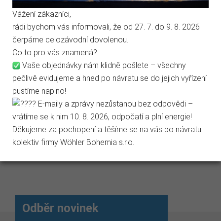
Vážení zákazníci,
rádi bychom vás informovali, že od 27. 7. do 9. 8. 2026
Marketingové cookies
čerpáme celozávodní dovolenou.
Co to pro vás znamená?
Jen nezbytné
Přijmout vše
Vaše objednávky nám klidně pošlete – všechny
pečlivě evidujeme a hned po návratu se do jejich vyřízení
Štosákový...
Sekáč s kolečky
Zá
Přejít na stránku Podrobně o cookies
pustíme naplno!
Před objednáním vyberte
- závit M10 - nerez
pro
E-maily a zprávy nezůstanou bez odpovědi –
požadovaný rozměr
ko
vrátíme se k nim 10. 8. 2026, odpočatí a plní energie!
2 200,99 Kč
kartáče.
Děkujeme za pochopení a těšíme se na vás po návratu!
8 
kolektiv firmy Wöhler Bohemia s.r.o.
287,98 Kč
Odběr novinek