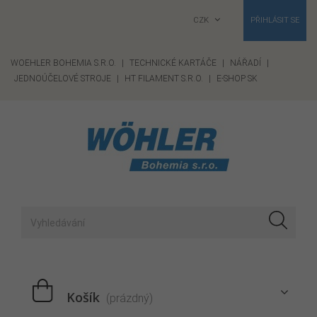
CZK
PŘIHLÁSIT SE
WOEHLER BOHEMIA S.R.O.
|
TECHNICKÉ KARTÁČE
|
NÁŘADÍ
|
JEDNOÚČELOVÉ STROJE
|
HT FILAMENT S.R.O.
|
E-SHOP SK
Košík
(prázdný)