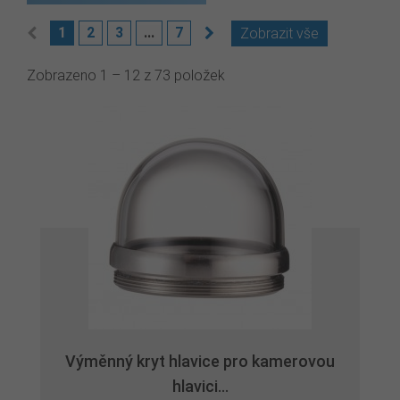
1
2
3
...
7
Zobrazit vše
Zobrazeno 1 – 12 z 73 položek
Výměnný kryt hlavice pro kamerovou
hlavici...