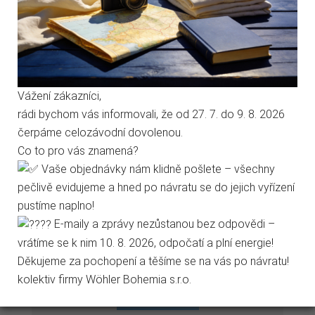
Technické cookies
Analytické cookies
Vážení zákazníci,
rádi bychom vás informovali, že od 27. 7. do 9. 8. 2026
Marketingové cookies
čerpáme celozávodní dovolenou.
Co to pro vás znamená?
Jen nezbytné
Přijmout vše
Vaše objednávky nám klidně pošlete – všechny
pečlivě evidujeme a hned po návratu se do jejich vyřízení
Přejít na stránku Podrobně o cookies
pustíme naplno!
Stabilizační koule ᴓ 30x27 mm
E-maily a zprávy nezůstanou bez odpovědi –
vrátíme se k nim 10. 8. 2026, odpočatí a plní energie!
1 609,30 Kč s DPH
Děkujeme za pochopení a těšíme se na vás po návratu!
1 330,00 Kč bez DPH
kolektiv firmy Wöhler Bohemia s.r.o.
ZOBRAZIT