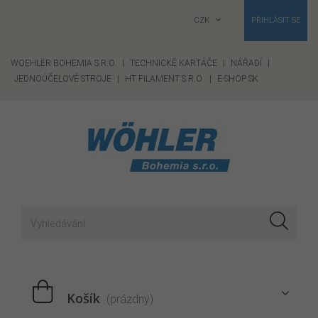
CZK
PŘIHLÁSIT SE
WOEHLER BOHEMIA S.R.O.
|
TECHNICKÉ KARTÁČE
|
NÁŘADÍ
|
JEDNOÚČELOVÉ STROJE
|
HT FILAMENT S.R.O.
|
E-SHOP SK
Košík
(prázdný)