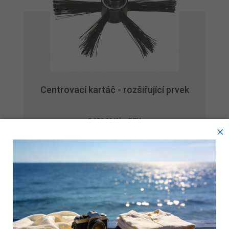
Centrovací kartáč - rozšiřující prvek
2 106,61 Kč s DPH
×
1 741,00 Kč bez DPH
ZOBRAZIT
skladem
Tyto webové stránky ukládají v souladu se zákony na vaše
zařízení soubory, obecně nazývané cookies. Používáním
Přidat k porovnání
těchto stránek s tím vyjadřujete souhlas.