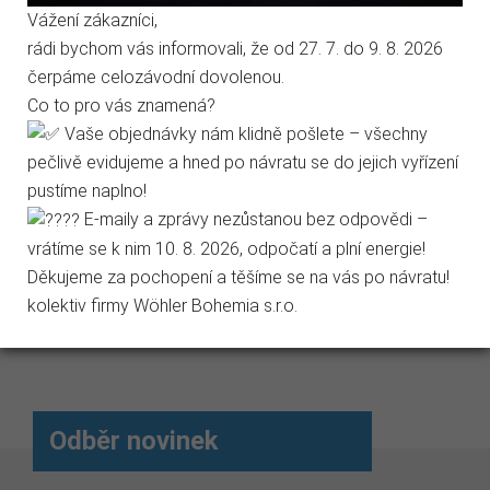
Vážení zákazníci,
rádi bychom vás informovali, že od 27. 7. do 9. 8. 2026
Marketingové cookies
čerpáme celozávodní dovolenou.
Co to pro vás znamená?
Jen nezbytné
Přijmout vše
Vaše objednávky nám klidně pošlete – všechny
pečlivě evidujeme a hned po návratu se do jejich vyřízení
Štosákový...
Štosákový...
Ru
Přejít na stránku Podrobně o cookies
pustíme naplno!
Před objednáním vyberte
Před objednáním vyberte
uni
E-maily a zprávy nezůstanou bez odpovědi –
požadovaný rozměr
požadovaný rozměr
pro
vrátíme se k nim 10. 8. 2026, odpočatí a plní energie!
kartáče.
kartáče.
6 
Děkujeme za pochopení a těšíme se na vás po návratu!
324,28 Kč
289,19 Kč
kolektiv firmy Wöhler Bohemia s.r.o.
Odběr novinek