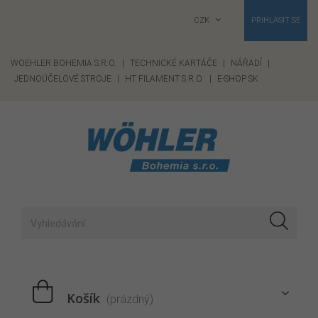
CZK
PŘIHLÁSIT SE
WOEHLER BOHEMIA S.R.O.
|
TECHNICKÉ KARTÁČE
|
NÁŘADÍ
|
JEDNOÚČELOVÉ STROJE
|
HT FILAMENT S.R.O.
|
E-SHOP SK
Košík
(prázdný)