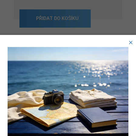
PŘIDAT DO KOŠÍKU
×
Více informací
Dřevěné držadlo, pomosazený ocelový vlnitý
drát.
Tyto webové stránky ukládají v souladu se zákony na vaše
zařízení soubory, obecně nazývané cookies. Používáním
těchto stránek s tím vyjadřujete souhlas.
Zákazníci, kteří si koupili tento produkt,
koupili také:
Technické cookies
Analytické cookies