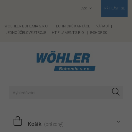
CZK
PŘIHLÁSIT SE
WOEHLER BOHEMIA S.R.O.
|
TECHNICKÉ KARTÁČE
|
NÁŘADÍ
|
JEDNOÚČELOVÉ STROJE
|
HT FILAMENT S.R.O.
|
E-SHOP SK
Košík
(prázdný)