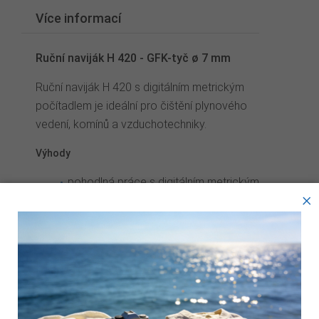
Více informací
Ruční naviják H 420 - GFK-tyč ø 7 mm
Ruční naviják H 420 s digitálním metrickým
počítadlem je ideální pro čištění plynového
vedení, komínů a vzduchotechniky.
Výhody
pohodlná práce s digitálním metrickým
×
počítadlem
měření úseků
minimální hmotnost
GFK-tyč s PA potahem odolná vůči oděru
Tyto webové stránky ukládají v souladu se zákony na vaše
je možné použít se všemi štosákovými
zařízení soubory, obecně nazývané cookies. Používáním
kartáči (mimo kominického setu) a