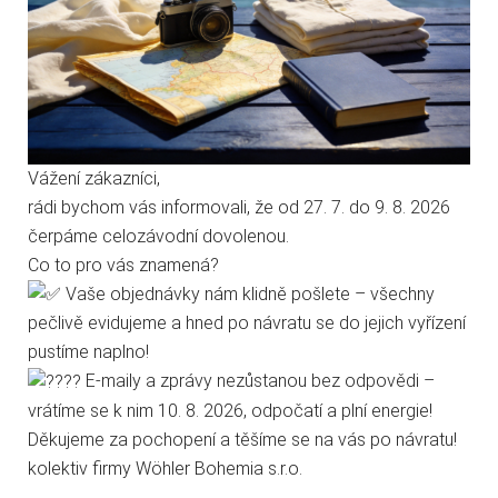
těchto stránek s tím vyjadřujete souhlas.
sluníčky
Rozsah dodávky
Technické cookies
naviják s integrovaným digitálním
metrickým počítadlem, GFK-tyč ø 7 mm a
Analytické cookies
štosákovou hlavou (bez sluníčka a
Vážení zákazníci,
kartáče)
rádi bychom vás informovali, že od 27. 7. do 9. 8. 2026
Marketingové cookies
Upozornění pro zákazníka
čerpáme celozávodní dovolenou.
Co to pro vás znamená?
provozní teplota při práci max.50°C
Jen nezbytné
Přijmout vše
Vaše objednávky nám klidně pošlete – všechny
pečlivě evidujeme a hned po návratu se do jejich vyřízení
Přejít na stránku Podrobně o cookies
pustíme naplno!
Příslušenství
E-maily a zprávy nezůstanou bez odpovědi –
vrátíme se k nim 10. 8. 2026, odpočatí a plní energie!
Děkujeme za pochopení a těšíme se na vás po návratu!
kolektiv firmy Wöhler Bohemia s.r.o.