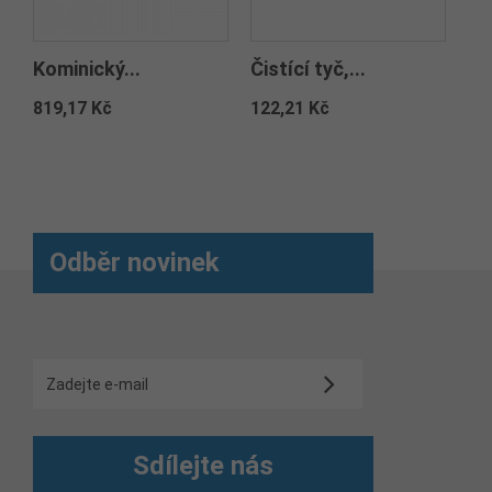
Kominický...
Čistící tyč,...
Op
819,17 Kč
122,21 Kč
60
Odběr novinek
Sdílejte nás