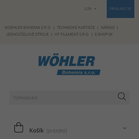
CZK
PŘIHLÁSIT SE
WOEHLER BOHEMIA S.R.O.
|
TECHNICKÉ KARTÁČE
|
NÁŘADÍ
|
JEDNOÚČELOVÉ STROJE
|
HT FILAMENT S.R.O.
|
E-SHOP SK
Košík
(prázdný)