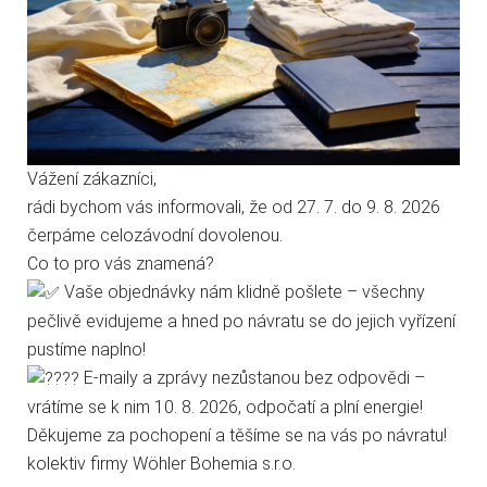
těchto stránek s tím vyjadřujete souhlas.
TPG 704 01
Technické cookies
Analytické cookies
Vážení zákazníci,
rádi bychom vás informovali, že od 27. 7. do 9. 8. 2026
Marketingové cookies
čerpáme celozávodní dovolenou.
Co to pro vás znamená?
Odběr novinek
Jen nezbytné
Přijmout vše
Vaše objednávky nám klidně pošlete – všechny
pečlivě evidujeme a hned po návratu se do jejich vyřízení
Přejít na stránku Podrobně o cookies
pustíme naplno!
E-maily a zprávy nezůstanou bez odpovědi –
vrátíme se k nim 10. 8. 2026, odpočatí a plní energie!
Děkujeme za pochopení a těšíme se na vás po návratu!
kolektiv firmy Wöhler Bohemia s.r.o.
Sdílejte nás