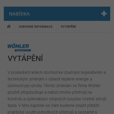
NABÍDKA
ODBORNÉ INFORMACE
VYTÁPĚNÍ
VYTÁPĚNÍ
V posledních letech dochází ke značným legislativním a
technickým změnám v oblasti teplené energie a
účinnosti její výroby. Těmto změnám se firma Wöhler
pružně přizpůsobuje a nabízí mnoho přístrojů na
kontrolu a optimalizaci otopných soustav včetně zdrojů
tepla. V této kapitole se Vám budeme snažit přiblížit
praktické využití jednotlivých přístrojů a seznámit s