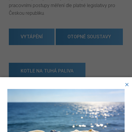
pracovními postupy měření dle platné legislativy pro
Českou republiku.
VYTÁPĚNÍ
OTOPNÉ SOUSTAVY
KOTLE NA TUHÁ PALIVA
×
PLYNOVÁ ZAŘÍZENÍ
4 PA TEST
Tyto webové stránky ukládají v souladu se zákony na vaše
zařízení soubory, obecně nazývané cookies. Používáním