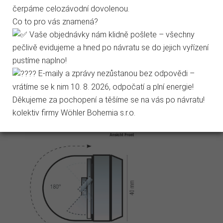
Marketingové cookies
vestavěného
9,2 kHz
čerpáme celozávodní dovolenou.
snímače:
Co to pro vás znamená?
Jen nezbytné
Přijmout vše
Vaše objednávky nám klidně pošlete – všechny
pečlivě evidujeme a hned po návratu se do jejich vyřízení
Přejít na stránku Podrobně o cookies
pustíme naplno!
E-maily a zprávy nezůstanou bez odpovědi –
vrátíme se k nim 10. 8. 2026, odpočatí a plní energie!
Děkujeme za pochopení a těšíme se na vás po návratu!
kolektiv firmy Wöhler Bohemia s.r.o.