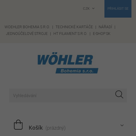
CZK
PŘIHLÁSIT SE
WOEHLER BOHEMIA S.R.O.
|
TECHNICKÉ KARTÁČE
|
NÁŘADÍ
|
JEDNOÚČELOVÉ STROJE
|
HT FILAMENT S.R.O.
|
E-SHOP SK
Košík
(prázdný)