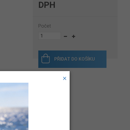
DPH
Počet
PŘIDAT DO KOŠÍKU
×