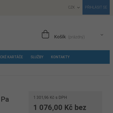
CZK
PŘIHLÁSIT SE
Košík
(prázdný)
CKÉ KARTÁČE
SLUŽBY
KONTAKTY
 Pa
1 301,96 Kč
s DPH
1 076,00 Kč
bez