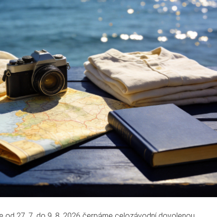
-)
ké:
že od 27. 7. do 9. 8. 2026 čerpáme celozávodní dovolenou.