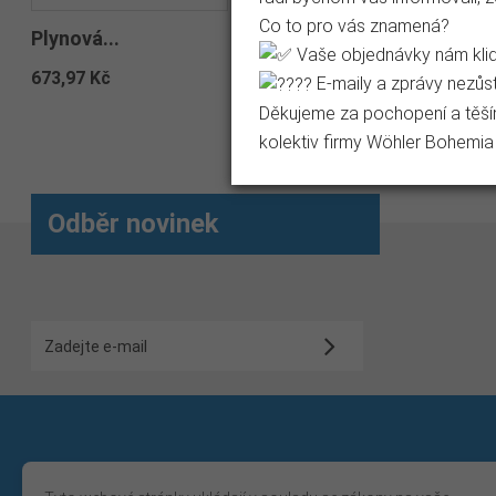
Co to pro vás znamená?
Plynová...
Vaše objednávky nám klidn
673,97 Kč
E-maily a zprávy nezůst
Děkujeme za pochopení a těší
kolektiv firmy Wöhler Bohemia s
Odběr novinek