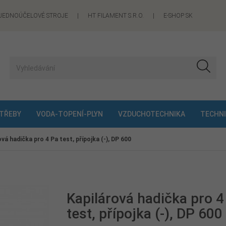
JEDNOÚČELOVÉ STROJE
|
HT FILAMENT S.R.O.
|
E-SHOP SK
OTŘEBY
VODA-TOPENÍ-PLYN
VZDUCHOTECHNIKA
TECHNI
ová hadička pro 4 Pa test, přípojka (-), DP 600
Kapilárová hadička pro 4
test, přípojka (-), DP 600