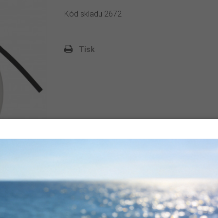
Kód skladu
2672
do 10 dnů
Tisk