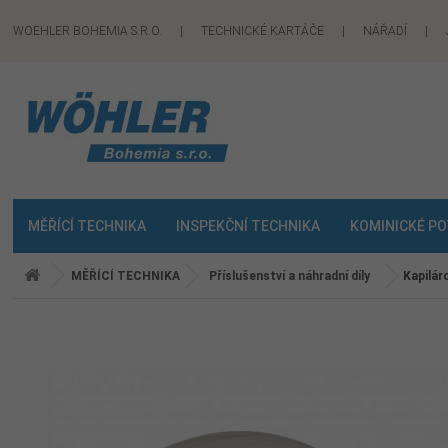
WOEHLER BOHEMIA S.R.O.
|
TECHNICKÉ KARTÁČE
|
NÁŘADÍ
|
MĚŘÍCÍ TECHNIKA
INSPEKČNÍ TECHNIKA
KOMINICKÉ P
MĚŘÍCÍ TECHNIKA
Příslušenství a náhradní díly
Kapilár