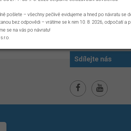
ě pošlete – všechny pečlivě evidujeme a hned po návratu se do j
anou bez odpovědi – vrátíme se k nim 10. 8. 2026, odpočatí a pl
me se na vás po návratu!
.r.o.
Sdílejte nás