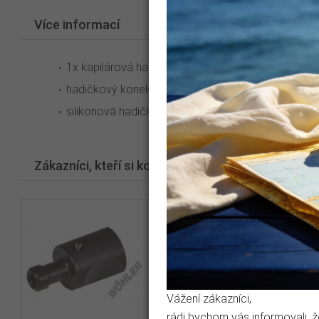
Více informací
1x kapilárová hadička 6 m s mínusovou přípojkou (
hadičkový konektor
silikonová hadička
Zákazníci, kteří si koupili tento produkt, koupili ta
Vážení zákazníci,
rádi bychom vás informovali, 