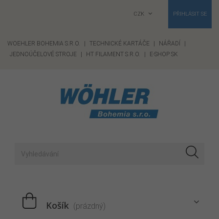
CZK
PŘIHLÁSIT SE
WOEHLER BOHEMIA S.R.O.
|
TECHNICKÉ KARTÁČE
|
NÁŘADÍ
|
JEDNOÚČELOVÉ STROJE
|
HT FILAMENT S.R.O.
|
E-SHOP SK
Košík
(prázdný)