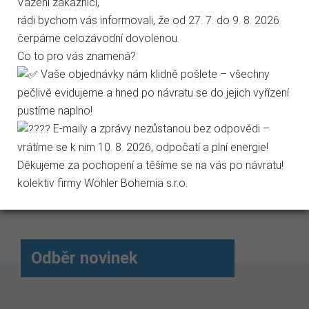
Vážení zákazníci,
rádi bychom vás informovali, že od 27. 7. do 9. 8. 2026
Marketingové cookies
čerpáme celozávodní dovolenou.
Co to pro vás znamená?
Jen nezbytné
Přijmout vše
Vaše objednávky nám klidně pošlete – všechny
Štosákový...
Ohebný...
Št
pečlivě evidujeme a hned po návratu se do jejich vyřízení
Přejít na stránku Podrobně o cookies
Před objednáním vyberte
Před objednání vyberte
Př
pustíme naplno!
požadovaný rozměr
požadovanou délku
po
E-maily a zprávy nezůstanou bez odpovědi –
kartáče.
hřídele.
kar
vrátíme se k nim 10. 8. 2026, odpočatí a plní energie!
Děkujeme za pochopení a těšíme se na vás po návratu!
289,19 Kč
27 131,83 Kč
32
kolektiv firmy Wöhler Bohemia s.r.o.
Odběr novinek