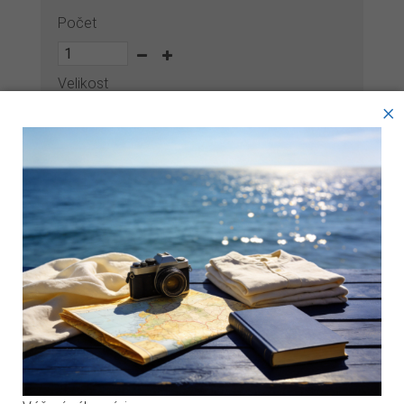
Počet
Velikost
×
PŘIDAT DO KOŠÍKU
Tyto webové stránky ukládají v souladu se zákony na vaše
zařízení soubory, obecně nazývané cookies. Používáním
Zákazníci, kteří si koupili tento produkt,
těchto stránek s tím vyjadřujete souhlas.
koupili také:
Technické cookies
Analytické cookies