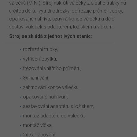
válečků (MINI). Stroj nakrátí válečky z dlouhé trubky na
určitou délku, vytřídí odřezky, odfrézuje průměr trubky,
opakovaně nahřívá, uzavírá konec válečku a dále
sestaví váleček s adaptérem, ložiskem a víčkem.
Stroj se skládá z jednotlivých stanic:
rozřezání trubky,
vytřídění zbytků,
frézování vnitřního průměru,
3x nahřívání
zahrnování konce válečku,
opakované nahřívání,
sestavování adaptéru s ložiskem,
montáž adaptéru do válečku,
montáž víčka,
2x kartáčování,