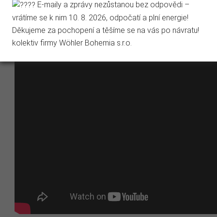
E-maily a zprávy nezůstanou bez odpovědi –
vrátíme se k nim 10. 8. 2026, odpočatí a plní energie!
Děkujeme za pochopení a těšíme se na vás po návratu!
kolektiv firmy Wöhler Bohemia s.r.o.