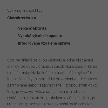
Výkonný a spolehlivý
Charakteristika
Velká efektivita
Vysoká výrobní kapacita
Integrovaná vzdálená správa
Stroj se skládá ze dvou karuselů a jedné předávací
stanice, ze dvou vibračních zásobníků a zásobníku na
dlouhé trubky. Na každém karuselu může být až 10
stanic.
Válečky lze vyrábět v provedení z jedné strany
zahrnované nebo nezahrnované – z obou stran víčko.
Stroj je vybaven velice sofistikovaným řídícím
systémem s názorným grafickým ovládáním. Stroj je
určen pro zpracování a sestavování radiátorových