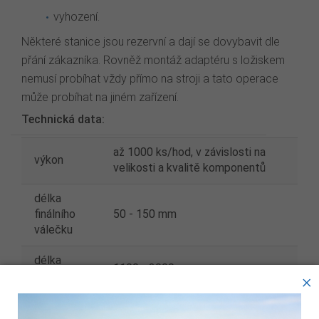
vyhození.
Některé stanice jsou rezervní a dají se dovybavit dle
přání zákazníka. Rovněž montáž adaptéru s ložiskem
nemusí probíhat vždy přímo na stroji a tato operace
může probíhat na jiném zařízení.
Technická data:
až 1000 ks/hod, v závislosti na
výkon
velikosti a kvalitě komponentů
délka
finálního
50 - 150 mm
válečku
délka
1100 - 3000 mm
trubky
×
vnitřní