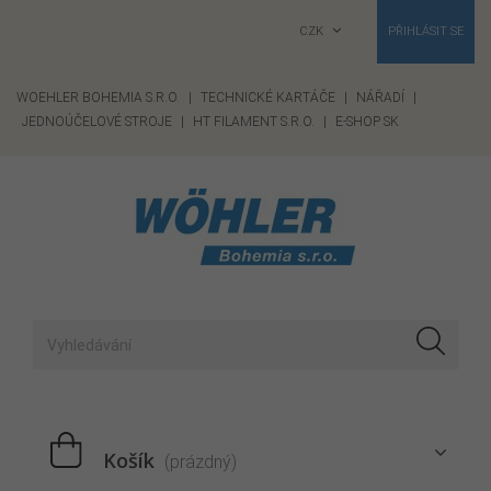
CZK
PŘIHLÁSIT SE
WOEHLER BOHEMIA S.R.O.
|
TECHNICKÉ KARTÁČE
|
NÁŘADÍ
|
JEDNOÚČELOVÉ STROJE
|
HT FILAMENT S.R.O.
|
E-SHOP SK
Košík
(prázdný)