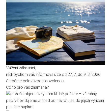
průměr
13 - 30 mm
válečku
řízení
PLC, dotykový displej
Tyto webové stránky ukládají v souladu se zákony na vaše
zařízení soubory, obecně nazývané cookies. Používáním
elektrické
400 V / 50 Hz
těchto stránek s tím vyjadřujete souhlas.
připojení
stlačený
Technické cookies
6 bar
vzduch
Analytické cookies
Bezpečnostní standard CE.
Vážení zákazníci,
rádi bychom vás informovali, že od 27. 7. do 9. 8. 2026
Marketingové cookies
čerpáme celozávodní dovolenou.
Co to pro vás znamená?
Jen nezbytné
Přijmout vše
Vaše objednávky nám klidně pošlete – všechny
pečlivě evidujeme a hned po návratu se do jejich vyřízení
Přejít na stránku Podrobně o cookies
pustíme naplno!