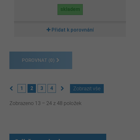
skladem
Přidat k porovnání
POROVNAT (
0
)
1
2
3
4
Zobrazit vše
Zobrazeno 13 – 24 z 48 položek