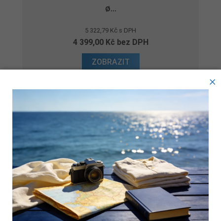
ø...
5 322,79 Kč s DPH
4 399,00 Kč bez DPH
ZOBRAZIT
×
skladem
Přidat k porovnání
Tyto webové stránky ukládají v souladu se zákony na vaše
zařízení soubory, obecně nazývané cookies. Používáním
těchto stránek s tím vyjadřujete souhlas.
Endoskop WÖHLER VE 220
Technické cookies
3 775,20 Kč s DPH
3 120,00 Kč bez DPH