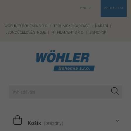
CZK
PŘIHLÁSIT SE
WOEHLER BOHEMIA S.R.O.
|
TECHNICKÉ KARTÁČE
|
NÁŘADÍ
|
JEDNOÚČELOVÉ STROJE
|
HT FILAMENT S.R.O.
|
E-SHOP SK
Košík
(prázdný)