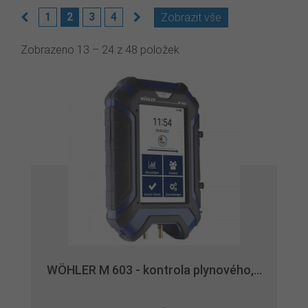
1
2
3
4
Zobrazit vše
Zobrazeno 13 – 24 z 48 položek
WÖHLER M 603 - kontrola plynového,...