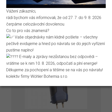
Analytické cookies
ZOBRAZIT
Vážení zákazníci,
rádi bychom vás informovali, že od 27. 7. do 9. 8. 2026
Marketingové cookies
skladem
čerpáme celozávodní dovolenou.
Co to pro vás znamená?
Jen nezbytné
Přijmout vše
Vaše objednávky nám klidně pošlete – všechny
Přidat k porovnání
pečlivě evidujeme a hned po návratu se do jejich vyřízení
Přejít na stránku Podrobně o cookies
pustíme naplno!
E-maily a zprávy nezůstanou bez odpovědi –
vrátíme se k nim 10. 8. 2026, odpočatí a plní energie!
Děkujeme za pochopení a těšíme se na vás po návratu!
kolektiv firmy Wöhler Bohemia s.r.o.