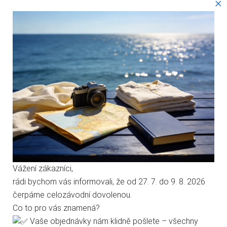
×
Tyto webové stránky ukládají v souladu se zákony na vaše
zařízení soubory, obecně nazývané cookies. Používáním
WÖHLER DP 700 - MĚŘENÍ TĚSNOSTI
těchto stránek s tím vyjadřujete souhlas.
158 578,97 Kč s DPH
Technické cookies
131 057,00 Kč bez DPH
ZOBRAZIT
Analytické cookies
Vážení zákazníci,
do 15 dnů
rádi bychom vás informovali, že od 27. 7. do 9. 8. 2026
Marketingové cookies
čerpáme celozávodní dovolenou.
Co to pro vás znamená?
Přidat k porovnání
Jen nezbytné
Přijmout vše
Vaše objednávky nám klidně pošlete – všechny