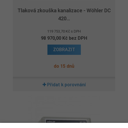
Tlaková zkouška kanalizace - Wöhler DC
420...
119 753,70 Kč s DPH
98 970,00 Kč bez DPH
ZOBRAZIT
do 15 dnů
Přidat k porovnání