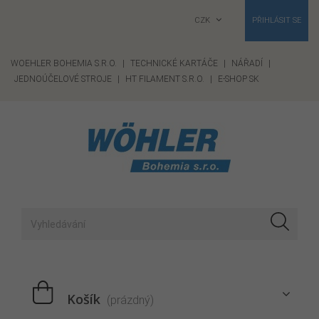
CZK
PŘIHLÁSIT SE
WOEHLER BOHEMIA S.R.O.
|
TECHNICKÉ KARTÁČE
|
NÁŘADÍ
|
JEDNOÚČELOVÉ STROJE
|
HT FILAMENT S.R.O.
|
E-SHOP SK
Košík
(prázdný)