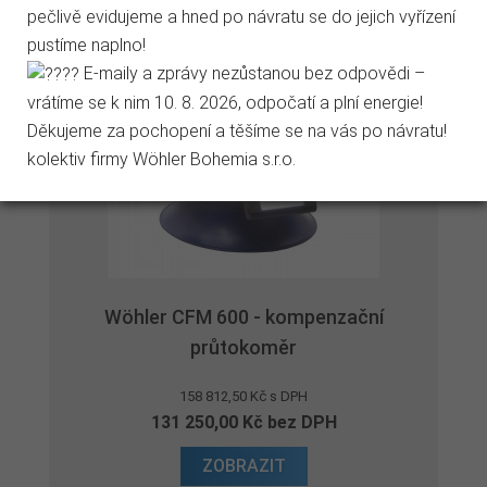
pečlivě evidujeme a hned po návratu se do jejich vyřízení
Přejít na stránku Podrobně o cookies
pustíme naplno!
E-maily a zprávy nezůstanou bez odpovědi –
vrátíme se k nim 10. 8. 2026, odpočatí a plní energie!
Děkujeme za pochopení a těšíme se na vás po návratu!
kolektiv firmy Wöhler Bohemia s.r.o.
Wöhler CFM 600 - kompenzační
průtokoměr
158 812,50 Kč s DPH
131 250,00 Kč bez DPH
ZOBRAZIT