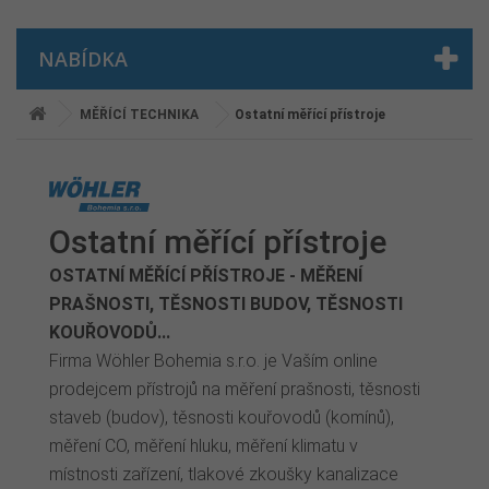
NABÍDKA
MĚŘÍCÍ TECHNIKA
Ostatní měřící přístroje
Ostatní měřící přístroje
OSTATNÍ MĚŘÍCÍ PŘÍSTROJE - MĚŘENÍ
PRAŠNOSTI, TĚSNOSTI BUDOV, TĚSNOSTI
KOUŘOVODŮ...
Firma Wöhler Bohemia s.r.o. je Vaším online
prodejcem přístrojů na měření prašnosti, těsnosti
staveb (budov), těsnosti kouřovodů (komínů),
měření CO, měření hluku, měření klimatu v
místnosti zařízení, tlakové zkoušky kanalizace