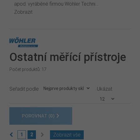
apod. vyráběné firmou Wöhler Techni...
Zobrazit
Ostatní měřící přístroje
Počet produktů: 17
Seřadit podle
Ukázat
POROVNAT (
0
)
1
2
Zobrazit vše