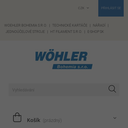
CZK
PŘIHLÁSIT SE
WOEHLER BOHEMIA S.R.O.
|
TECHNICKÉ KARTÁČE
|
NÁŘADÍ
|
JEDNOÚČELOVÉ STROJE
|
HT FILAMENT S.R.O.
|
E-SHOP SK
Košík
(prázdný)