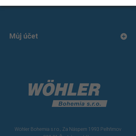
Můj účet
Wöhler Bohemia s.r.o., Za Náspem 1993 Pelhřimov