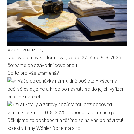
těchto stránek s tím vyjadřujete souhlas.
Technické cookies
Analytické cookies
Vážení zákazníci,
rádi bychom vás informovali, že od 27. 7. do 9. 8. 2026
Marketingové cookies
čerpáme celozávodní dovolenou.
Co to pro vás znamená?
Kategorie
Jen nezbytné
Přijmout vše
Vaše objednávky nám klidně pošlete – všechny
pečlivě evidujeme a hned po návratu se do jejich vyřízení
Přejít na stránku Podrobně o cookies
pustíme naplno!
E-maily a zprávy nezůstanou bez odpovědi –
vrátíme se k nim 10. 8. 2026, odpočatí a plní energie!
Děkujeme za pochopení a těšíme se na vás po návratu!
Informace
kolektiv firmy Wöhler Bohemia s.r.o.