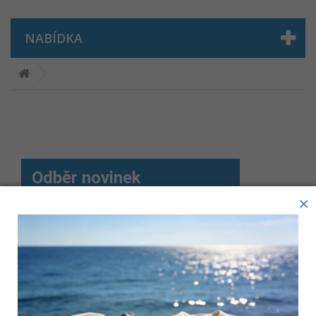
NABÍDKA
Odběr novinek
×
Tyto webové stránky ukládají v souladu se zákony na vaše
Sdílejte nás
zařízení soubory, obecně nazývané cookies. Používáním