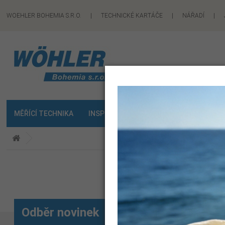
WOEHLER BOHEMIA S.R.O.
|
TECHNICKÉ KARTÁČE
|
NÁŘADÍ
|
MĚŘÍCÍ TECHNIKA
INSPEKČNÍ TECHNIKA
KOMINICKÉ P
Odběr novinek