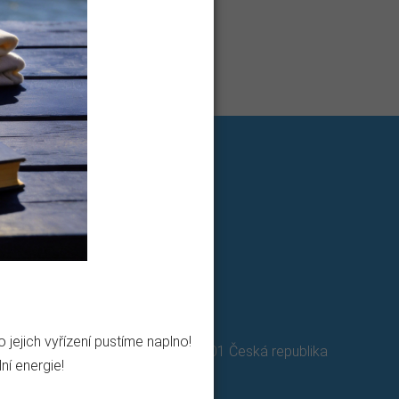
ejich vyřízení pustíme naplno!
., Za Náspem 1993 Pelhřimov 393 01 Česká republika
ní energie!