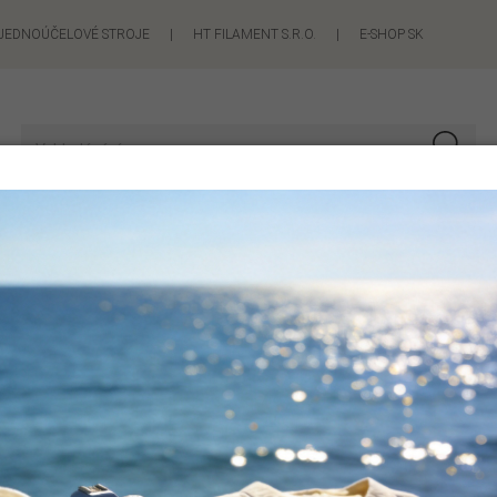
JEDNOÚČELOVÉ STROJE
|
HT FILAMENT S.R.O.
|
E-SHOP SK
OTŘEBY
VODA-TOPENÍ-PLYN
VZDUCHOTECHNIKA
TECHNI
Sdílejte nás