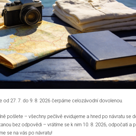
Můj účet
Moje objednávky
Moje dobropisy
že od 27. 7. do 9. 8. 2026 čerpáme celozávodní dovolenou.
Moje adresy
Osobní údaje
ě pošlete – všechny pečlivě evidujeme a hned po návratu se do j
Wöhler Bohemia s.r.o
anou bez odpovědi – vrátíme se k nim 10. 8. 2026, odpočatí a pl
Nastavení souborů
me se na vás po návratu!
cookies