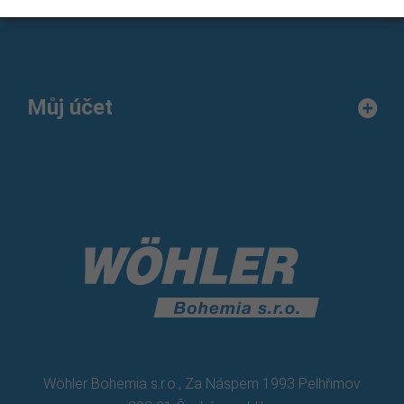
Můj účet
Wöhler Bohemia s.r.o., Za Náspem 1993 Pelhřimov