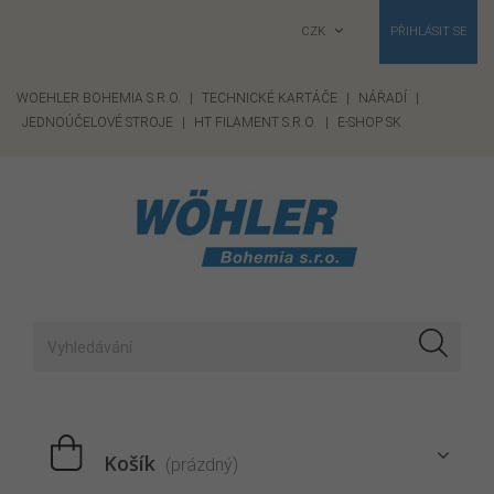
CZK
PŘIHLÁSIT SE
WOEHLER BOHEMIA S.R.O.
|
TECHNICKÉ KARTÁČE
|
NÁŘADÍ
|
JEDNOÚČELOVÉ STROJE
|
HT FILAMENT S.R.O.
|
E-SHOP SK
Košík
(prázdný)