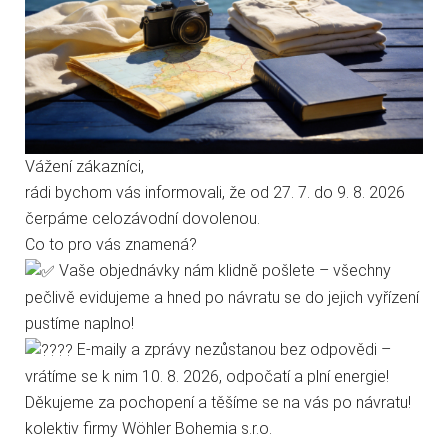
těchto stránek s tím vyjadřujete souhlas.
Technické cookies
Analytické cookies
Vážení zákazníci,
rádi bychom vás informovali, že od 27. 7. do 9. 8. 2026
Marketingové cookies
čerpáme celozávodní dovolenou.
Co to pro vás znamená?
Kategorie
Jen nezbytné
Přijmout vše
Vaše objednávky nám klidně pošlete – všechny
pečlivě evidujeme a hned po návratu se do jejich vyřízení
Přejít na stránku Podrobně o cookies
pustíme naplno!
E-maily a zprávy nezůstanou bez odpovědi –
vrátíme se k nim 10. 8. 2026, odpočatí a plní energie!
Děkujeme za pochopení a těšíme se na vás po návratu!
Informace
kolektiv firmy Wöhler Bohemia s.r.o.