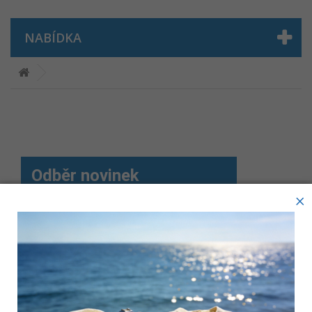
NABÍDKA
Odběr novinek
×
Tyto webové stránky ukládají v souladu se zákony na vaše
Sdílejte nás
zařízení soubory, obecně nazývané cookies. Používáním